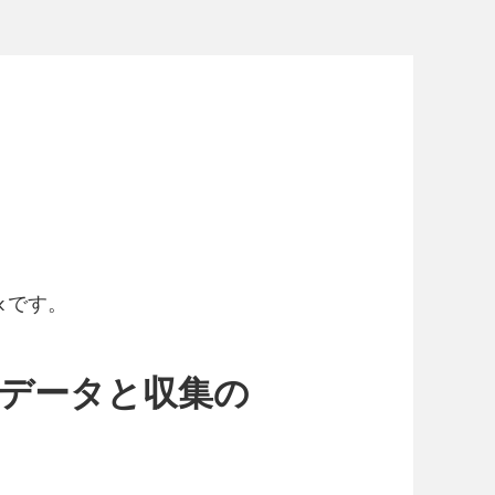
rk です。
データと収集の