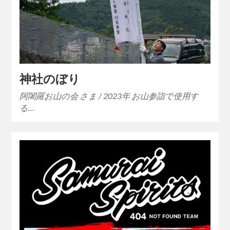
神社のぼり
阿闍羅お山の会 さま / 2023年 お山参詣で使用す
る…